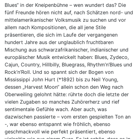
Blues“ in der Kneipenbühne – wen wundert das? Die
fünf Freunde hören nicht auf, nach Schätzen nord- und
mittelamerikanischer Volksmusik zu suchen und vor
allem nach Kompositionen, die all jene Stile
präsentieren, die sich im Laufe der vergangenen
hundert Jahre aus der unglaublich fruchtbaren
Mischung aus schwarzafrikanischer, indianischer und
europäischer Musik entwickelt haben: Blues, Zydeco,
Cajun, Country, Hillbilly, Bluegrass, Rhythm’n’Blues und
Rock’n’Roll. Und so spannt sich der Bogen von
Mississippi John Hurt (*1892) bis zu Neil Young,
dessen „Harvest Moon“ allein schon den Weg nach
Oberweiling gelohnt hätte: rührte doch die letzte der
vielen Zugaben so manches Zuhörerherz und rief
sentimentale Gefühle wach. Aber auch, was
dazwischen passierte – vom ersten gespielten Ton an
-, war ebenso entspannt wie fröhlich, ebenso
geschmackvoll wie perfekt präsentiert, ebenso
vielseitig wie aus einem Guss. Es ist schön, dass es in