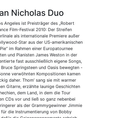
an Nicholas Duo
s Angeles ist Preisträger des „Robert
ce Film-Festival 2010: Der Streifen
erlinale als internationale Premiere außer
Hollywood-Star aus der US-amerikanischen
Pie“ im Rahmen einer Europatournee
ten und Pianisten James Weston in der
ntierte fast ausschließlich eigene Songs,
en Bruce Springsteen und Oasis bewegten -
n Sonne verwöhnten Kompositionen kamen
ockig daher. Thom’ sang sie mit warmer
en Gitarre, erzählte launige Geschichten
chechien, dem Land, in dem die Tour
sen CDs vor und ließ so ganz nebenbei
geringerer als der Grammygewinner Jimmie
is für die Instrumentierung von Bobby