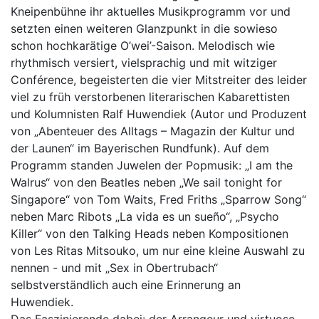
Kneipenbühne ihr aktuelles Musikprogramm vor und
setzten einen weiteren Glanzpunkt in die sowieso
schon hochkarätige O’wei’-Saison. Melodisch wie
rhythmisch versiert, vielsprachig und mit witziger
Conférence, begeisterten die vier Mitstreiter des leider
viel zu früh verstorbenen literarischen Kabarettisten
und Kolumnisten Ralf Huwendiek (Autor und Produzent
von „Abenteuer des Alltags – Magazin der Kultur und
der Launen“ im Bayerischen Rundfunk). Auf dem
Programm standen Juwelen der Popmusik: „I am the
Walrus“ von den Beatles neben „We sail tonight for
Singapore“ von Tom Waits, Fred Friths „Sparrow Song“
neben Marc Ribots „La vida es un sueño“, „Psycho
Killer“ von den Talking Heads neben Kompositionen
von Les Ritas Mitsouko, um nur eine kleine Auswahl zu
nennen - und mit „Sex in Obertrubach“
selbstverständlich auch eine Erinnerung an
Huwendiek.
Das Faszinierende dabei: der Arrangeur und virtuose