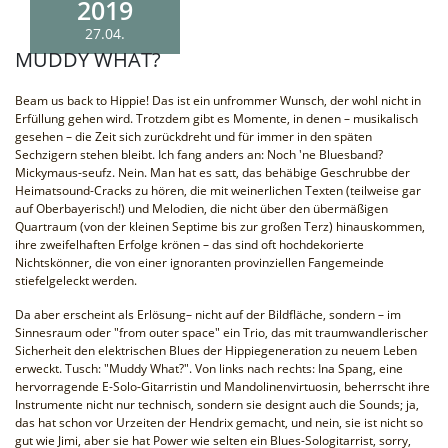
2019
27.04.
MUDDY WHAT?
Beam us back to Hippie! Das ist ein unfrommer Wunsch, der wohl nicht in
Erfüllung gehen wird. Trotzdem gibt es Momente, in denen – musikalisch
gesehen – die Zeit sich zurückdreht und für immer in den späten
Sechzigern stehen bleibt. Ich fang anders an: Noch 'ne Bluesband?
Mickymaus-seufz. Nein. Man hat es satt, das behäbige Geschrubbe der
Heimatsound-Cracks zu hören, die mit weinerlichen Texten (teilweise gar
auf Oberbayerisch!) und Melodien, die nicht über den übermäßigen
Quartraum (von der kleinen Septime bis zur großen Terz) hinauskommen,
ihre zweifelhaften Erfolge krönen – das sind oft hochdekorierte
Nichtskönner, die von einer ignoranten provinziellen Fangemeinde
stiefelgeleckt werden.
Da aber erscheint als Erlösung– nicht auf der Bildfläche, sondern – im
Sinnesraum oder "from outer space" ein Trio, das mit traumwandlerischer
Sicherheit den elektrischen Blues der Hippiegeneration zu neuem Leben
erweckt. Tusch: "Muddy What?". Von links nach rechts: Ina Spang, eine
hervorragende E-Solo-Gitarristin und Mandolinenvirtuosin, beherrscht ihre
Instrumente nicht nur technisch, sondern sie designt auch die Sounds; ja,
das hat schon vor Urzeiten der Hendrix gemacht, und nein, sie ist nicht so
gut wie Jimi, aber sie hat Power wie selten ein Blues-Sologitarrist, sorry,