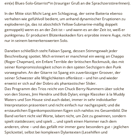
ein(e) Blues-Solo-Gitarrist*in (trauriger Gruß an die SprachzerstörerInnen).
In der Mitte sitzt Michi Lang am Schlagzeug, der seine Batteria ebenso
verhalten wie gefühlvoll bedient, um anhand dynamischer Eruptionen zu
explodieren (ja, das ist absichtlich Yellow-Submarine-mäßig doppelt
gemoppelt) wenn es an der Zeit ist – und wann es an der Zeit ist, weiß er
punktgenau. Er produziert Blütenkaskaden fürs erprobte innere Auge, nicht
nur in seinem bemerkenswerten Solo.
Daneben schließlich steht Fabian Spang, dessen Stimmgewalt jeder
Beschreibung spottet. Mich erinnert er manchmal ein wenig an Chappo
(Roger Chapman), ein Enfant Terrible der britischen Rockmusik, das mit
seiner Kompromisslosigkeit schon in den späten Sechzigern den Punk
vorwegnahm. An der Gitarre ist Spang ein zuverlässiger Groover, der
seiner Schwester alle Möglichkeiten offenlässt – und hin und wieder
erweist er sich auf der Dobro als phantastischer Slider.
Das Programm des Trios reicht von Chuck Berry-Nummern über solche
von den Stones, Jimi Hendrix und Bob Dylan; einige Klassiker à la Muddy
Waters und Son House sind auch dabei, immer in sehr individueller
Interpretation präsentiert und nicht einfach nur nachgespielt; und die
erstaunlichen Eigenkompositionen fügen sich nahtlos ins Gesamtbild. Die
Band verliert nicht viel Worte, labert nicht, um Zeit zu gewinnen, sondern
spielt stattdessen; und spielt … und spielt einen Hammer nach dem
anderen, ohne – und das gefällt mir immer ganz besonders gut – jeglichen
Spickzettel, selbst bei komplexen Dylantexten (Lesehilfen und