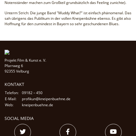
Notenständer machen zum Großteil grundsätzlich das Feeling zunichte).
Unterm Strich: Die junge Band "Muddy What?" ist einfach phänomenal. Das
sah übrigens das Publikum in der vollen Kneipenbühne ebenso. Es gibt also
Hoffnung für den zumindest in Bayern so sehr geschundenen Blues.
Projekt Film & Kunst e. V.
Pfarrweg 6
92355 Velburg
KONTAKT
Telefon:
09182 – 450
E-Mail:
profikun@kneipenbuehne.de
Web:
kneipenbuehne.de
SOCIAL MEDIA