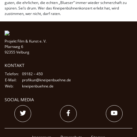
guten, die ehrlichen, die echten „Blueser“ immer wieder schmerzhaft zu
spüren. Sei’s drum. Wer das Kneipenbühnenkonzert erlebt hat, wird
zustimmen, wer nicht, darf raten.
Projekt Film & Kunst e. V.
Pfarrweg 6
92355 Velburg
KONTAKT
Telefon:
09182 – 450
E-Mail:
profikun@kneipenbuehne.de
Web:
kneipenbuehne.de
SOCIAL MEDIA