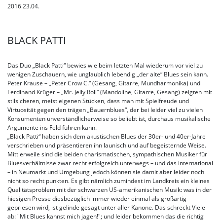
2016
23.04.
BLACK PATTI
Das Duo „Black Patti“ bewies wie beim letzten Mal wiederum vor viel zu
wenigen Zuschauern, wie unglaublich lebendig „der alte“ Blues sein kann.
Peter Krause – „Peter Crow C.“ (Gesang, Gitarre, Mundharmonika) und
Ferdinand Krüger – „Mr. Jelly Roll“ (Mandoline, Gitarre, Gesang) zeigten mit
stilsicheren, meist eigenen Stücken, dass man mit Spielfreude und
Virtuosität gegen den trägen „Bauernblues“, der bei leider viel zu vielen
Konsumenten unverständlicherweise so beliebt ist, durchaus musikalische
Argumente ins Feld führen kann.
„Black Patti“ haben sich dem akustischen Blues der 30er- und 40er-Jahre
verschrieben und präsentieren ihn launisch und auf begeisternde Weise.
Mittlerweile sind die beiden charismatischen, sympathischen Musiker für
Bluesverhältnisse zwar recht erfolgreich unterwegs – und das international
– in Neumarkt und Umgebung jedoch können sie damit aber leider noch
nicht so recht punkten. Es gibt nämlich zumindest im Landkreis ein kleines
Qualitätsproblem mit der schwarzen US-amerikanischen Musik: was in der
hiesigen Presse diesbezüglich immer wieder einmal als großartig
gepriesen wird, ist gelinde gesagt unter aller Kanone. Das schreckt Viele
ab: "Mit Blues kannst mich jagen!"; und leider bekommen das die richtig