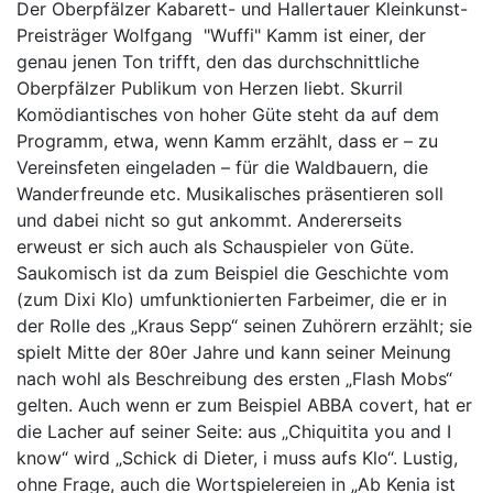
Der Oberpfälzer Kabarett- und Hallertauer Kleinkunst-
Preisträger Wolfgang "Wuffi" Kamm ist einer, der
genau jenen Ton trifft, den das durchschnittliche
Oberpfälzer Publikum von Herzen liebt. Skurril
Komödiantisches von hoher Güte steht da auf dem
Programm, etwa, wenn Kamm erzählt, dass er – zu
Vereinsfeten eingeladen – für die Waldbauern, die
Wanderfreunde etc. Musikalisches präsentieren soll
und dabei nicht so gut ankommt. Andererseits
erweust er sich auch als Schauspieler von Güte.
Saukomisch ist da zum Beispiel die Geschichte vom
(zum Dixi Klo) umfunktionierten Farbeimer, die er in
der Rolle des „Kraus Sepp“ seinen Zuhörern erzählt; sie
spielt Mitte der 80er Jahre und kann seiner Meinung
nach wohl als Beschreibung des ersten „Flash Mobs“
gelten. Auch wenn er zum Beispiel ABBA covert, hat er
die Lacher auf seiner Seite: aus „Chiquitita you and I
know“ wird „Schick di Dieter, i muss aufs Klo“. Lustig,
ohne Frage, auch die Wortspielereien in „Ab Kenia ist