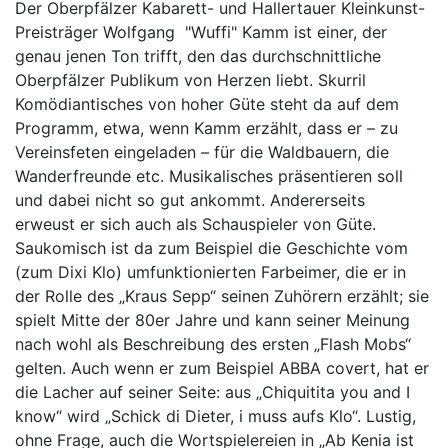
Der Oberpfälzer Kabarett- und Hallertauer Kleinkunst-
Preisträger Wolfgang "Wuffi" Kamm ist einer, der
genau jenen Ton trifft, den das durchschnittliche
Oberpfälzer Publikum von Herzen liebt. Skurril
Komödiantisches von hoher Güte steht da auf dem
Programm, etwa, wenn Kamm erzählt, dass er – zu
Vereinsfeten eingeladen – für die Waldbauern, die
Wanderfreunde etc. Musikalisches präsentieren soll
und dabei nicht so gut ankommt. Andererseits
erweust er sich auch als Schauspieler von Güte.
Saukomisch ist da zum Beispiel die Geschichte vom
(zum Dixi Klo) umfunktionierten Farbeimer, die er in
der Rolle des „Kraus Sepp“ seinen Zuhörern erzählt; sie
spielt Mitte der 80er Jahre und kann seiner Meinung
nach wohl als Beschreibung des ersten „Flash Mobs“
gelten. Auch wenn er zum Beispiel ABBA covert, hat er
die Lacher auf seiner Seite: aus „Chiquitita you and I
know“ wird „Schick di Dieter, i muss aufs Klo“. Lustig,
ohne Frage, auch die Wortspielereien in „Ab Kenia ist